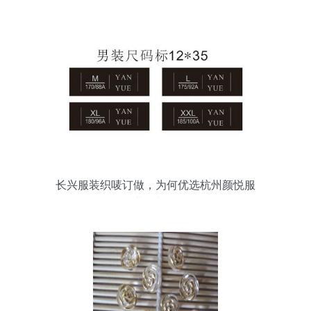
的针纺织品服务
长兴服装织唛订做，为何优选杭州颜悦服
装辅料？