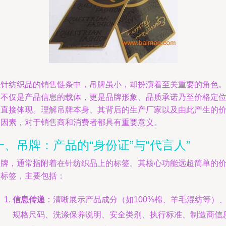
在针纺织品的销售链条中，吊牌虽小，却扮演着至关重要的角色
它不仅是产品信息的载体，更是品牌形象、品质承诺乃至价格定
的直接体现。理解吊牌本身、其背后的生产厂家以及由此产生的
格因素，对于销售商和消费者都具有重要意义。
一、吊牌：产品的“身份证”与“代言人”
吊牌，通常指附着在针纺织品上的标签。其核心功能远超简单的
格标签，主要包括：
信息传递
：清晰展示产品成分（如100%棉、羊毛混纺等）
规格尺码、洗涤保养说明、安全类别、执行标准、制造商信