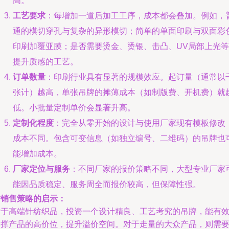
高。
工艺要求
：每增加一道后加工工序，成本都会叠加。例如，
通的模切穿孔与复杂的异形模切；简单的单面印刷与双面彩
印刷加覆亚膜；是否需要烫金、烫银、击凸、UV局部上光等
提升质感的工艺。
订单数量
：印刷行业具有显著的规模效应。起订量（通常以
张计）越高，单张吊牌的摊薄成本（如制版费、开机费）就
低。小批量定制单价会显著升高。
定制化程度
：完全从零开始的设计与使用厂家现有模板修改
成本不同。包含可变信息（如独立编号、二维码）的吊牌也
能增加成本。
厂家定位与服务
：不同厂家的报价策略不同，大型专业厂家
能因品质稳定、服务周全而报价较高，但保障性强。
对销售策略的启示：
对于高端针纺织品，投资一个设计精良、工艺考究的吊牌，能有
支撑产品的高价位，提升溢价空间。对于走量的大众产品，则需