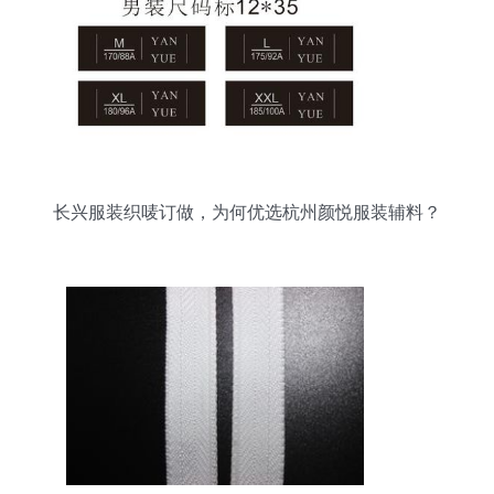
长兴服装织唛订做，为何优选杭州颜悦服装辅料？