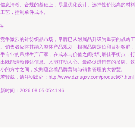
在信息清晰、合规的基础上，尽量优化设计、选择性价比高的材
和工艺，控制单件成本。
##
在竞争激烈的针纺织品市场，吊牌已从附属品升级为重要的战略
具。销售者应将其纳入整体产品规划：根据品牌定位和目标客群
携手专业的吊牌生产厂家，在成本与价值之间找到最佳平衡点，
造出既能清晰传达信息、又能打动人心、最终促进销售的吊牌。
小小的方寸之间，实则蕴含着品牌营销与销售管理的大智慧。
若转载，请注明出处：http://www.dznugxv.com/product/67.html
新时间：2026-08-05 05:41:46