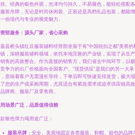
悬挂。经典的银色外观，光泽均匀持久，不易褪色，能轻松搭配
类服装吊牌，无论是时尚休闲装、正装还是高档礼品包装，都能
添一份现代与专业的视觉魅力。
经营部服务：源头厂家，省心采购
永嘉县桥头镇红豆服装辅料经营部坐落于有“中国纽扣之都”美誉的
头镇，深耕服装辅料领域，依托本地完善的产业链，实现了从生
到销售的高效整合。作为直接的销售方，我们省去中间环节，以
具竞争力的出厂价格面向全国客户。"现货供应"是我们的另一大承
诺，意味着客户无需漫长等待，下单后即可快速安排发货，极大
短了您的生产或采购周期，尤其适合有紧急需求或追求供应链高
的品牌商、服装厂及零售商。
应用场景广泛，品质值得信赖
此款银色弹力绳用途广泛：
服装吊牌
：安全、美观地固定各类服装、鞋帽、箱包的品牌