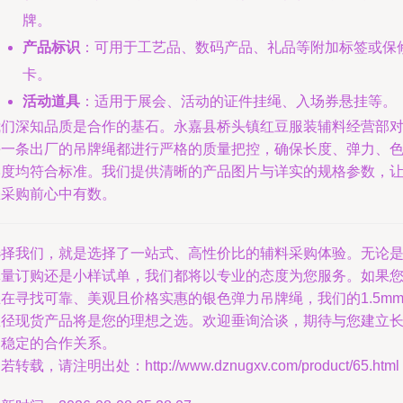
牌。
产品标识
：可用于工艺品、数码产品、礼品等附加标签或保
卡。
活动道具
：适用于展会、活动的证件挂绳、入场券悬挂等。
我们深知品质是合作的基石。永嘉县桥头镇红豆服装辅料经营部
每一条出厂的吊牌绳都进行严格的质量把控，确保长度、弹力、
牢度均符合标准。我们提供清晰的产品图片与详实的规格参数，
您采购前心中有数。
选择我们，就是选择了一站式、高性价比的辅料采购体验。无论
批量订购还是小样试单，我们都将以专业的态度为您服务。如果
在寻找可靠、美观且价格实惠的银色弹力吊牌绳，我们的1.5m
直径现货产品将是您的理想之选。欢迎垂询洽谈，期待与您建立
期稳定的合作关系。
若转载，请注明出处：http://www.dznugxv.com/product/65.html