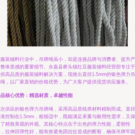
在服装辅料行业中，吊牌绳虽小，却是连接品牌与消费者、提升
品整体质感的重要细节。永嘉县桥头镇红豆服装辅料经营部专注
供高品质的服装辅料解决方案，现推出直径1.5mm的银色弹力
牌绳，以厂家直销的价格优势，为广大客户提供现货供应服务。
产品核心优势：精选材质，卓越性能
本次供应的银色弹力吊牌绳，采用高品质线类材料精制而成。直
准控制在1.5mm，粗细适中，既能满足承重与耐用性需求，又
持了精致美观的外观。其核心特点在于出色的弹力性能，柔韧性
强，拉伸回弹性好，能有效避免因拉扯造成的断裂，确保吊牌牢