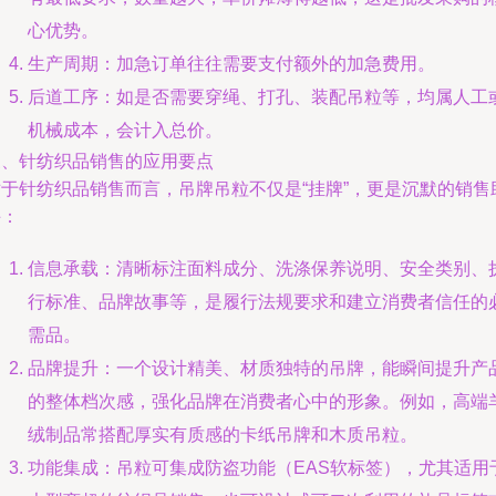
心优势。
生产周期：加急订单往往需要支付额外的加急费用。
后道工序：如是否需要穿绳、打孔、装配吊粒等，均属人工
机械成本，会计入总价。
三、针纺织品销售的应用要点
对于针纺织品销售而言，吊牌吊粒不仅是“挂牌”，更是沉默的销售
手：
信息承载：清晰标注面料成分、洗涤保养说明、安全类别、
行标准、品牌故事等，是履行法规要求和建立消费者信任的
需品。
品牌提升：一个设计精美、材质独特的吊牌，能瞬间提升产
的整体档次感，强化品牌在消费者心中的形象。例如，高端
绒制品常搭配厚实有质感的卡纸吊牌和木质吊粒。
功能集成：吊粒可集成防盗功能（EAS软标签），尤其适用