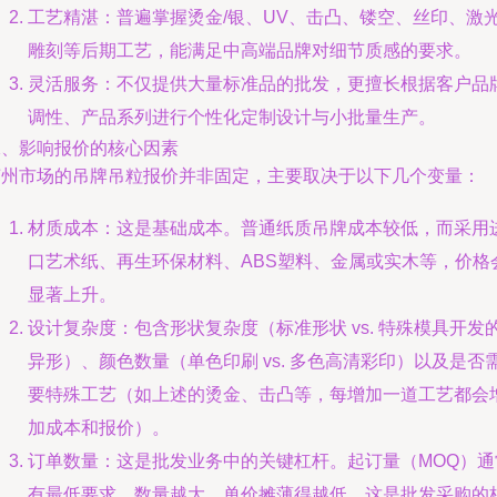
工艺精湛：普遍掌握烫金/银、UV、击凸、镂空、丝印、激
雕刻等后期工艺，能满足中高端品牌对细节质感的要求。
灵活服务：不仅提供大量标准品的批发，更擅长根据客户品
调性、产品系列进行个性化定制设计与小批量生产。
二、影响报价的核心因素
苏州市场的吊牌吊粒报价并非固定，主要取决于以下几个变量：
材质成本：这是基础成本。普通纸质吊牌成本较低，而采用
口艺术纸、再生环保材料、ABS塑料、金属或实木等，价格
显著上升。
设计复杂度：包含形状复杂度（标准形状 vs. 特殊模具开发
异形）、颜色数量（单色印刷 vs. 多色高清彩印）以及是否
要特殊工艺（如上述的烫金、击凸等，每增加一道工艺都会
加成本和报价）。
订单数量：这是批发业务中的关键杠杆。起订量（MOQ）通
有最低要求，数量越大，单价摊薄得越低，这是批发采购的