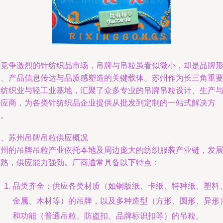
在竞争激烈的针纺织品市场，吊牌与吊粒虽看似微小，却是品牌
象、产品信息传达与品质感塑造的关键载体。苏州作为长三角重
的纺织业与轻工业基地，汇聚了众多专业的吊牌吊粒设计、生产
供应商，为各类针纺织品企业提供从批发到定制的一站式解决方
案。
一、苏州吊牌吊粒供应概况
苏州的吊牌吊粒产业依托本地及周边庞大的纺织服装产业链，发
成熟，供应能力强劲。厂商通常具备以下特点：
品类齐全：供应各类材质（如铜版纸、卡纸、特种纸、塑料
金属、木材等）的吊牌，以及多种造型（方形、圆形、异形
和功能（普通吊粒、防盗扣、品牌标识扣等）的吊粒。